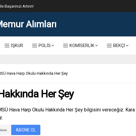
lis Alımı Kılavuzu ve Başvuru Ekranı
İŞKUR
POLİS
KOMİSERLİK
BEKÇİ
SÜ Hava Harp Okulu Hakkında Her Şey
Hakkında Her Şey
MSÜ Hava Harp Okulu Hakkında Her Şey bilgisini vereceğiz. Kara Ha
z.
ABONE OL