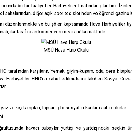
 sonunda bu tür faaliyetler Harbiyeliler tarafından planlanır. İzin
bol sahalarından, diğer açık spor tesislerinden ve öğrenci gazinol
eni düzenlenmekte ve bu şölen kapsamında Hava Harbiyeliler tiyat
natçılar tarafından konser verilmesi sağlanmaktadır.
MSÜ Hava Harp Okulu
 HHO tarafından karşılanır. Yemek, giyim-kuşam, oda, ders kitapl
ava Harbiyeliler HHO’na kabul edilmelerini takiben Sosyal Güven
lar.
az ve kış kampları, lojman gibi sosyal imkanlara sahip olurlar.
mi
oğrultusunda havacı subaylar yurtiçi ve yurtdışındaki seçkin ü