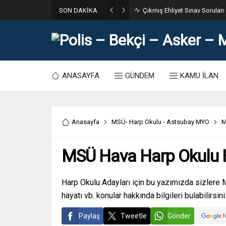
SON DAKİKA
31. Dönem POMEM 7500 Bin Po
ANASAYFA
GÜNDEM
KAMU İLAN
Anasayfa
MSÜ- Harp Okulu - Astsubay MYO
M
MSÜ Hava Harp Okulu 
Harp Okulu Adayları için bu yazımızda sizlere 
hayatı vb. konular hakkında bilgileri bulabilirsini
Paylaş
Tweetle
Gönder