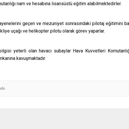
tanlığı nam ve hesabına lisansüstü eğitim alabilmektedirler.
ayenelerini geçen ve mezuniyet sonrasındaki pilotaj eğitimini b
akliye uçağı ve helikopter pilotu olarak görev yaparlar.
lgisi yeterli olan havacı subaylar Hava Kuvvetleri Komutanlığı
imkanına kavuşmaktadır.
ulu