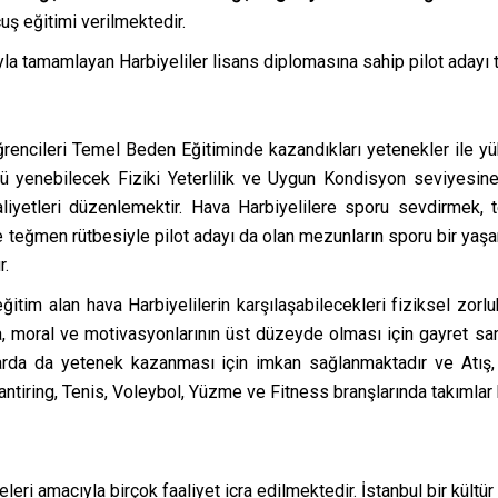
uş eğitimi verilmektedir.
yla tamamlayan Harbiyeliler lisans diplomasına sahip pilot adayı
rencileri Temel Beden Eğitiminde kazandıkları yetenekler ile yü
ğü yenebilecek Fiziki Yeterlilik ve Uygun Kondisyon seviyesin
aliyetleri düzenlemektir. Hava Harbiyelilere sporu sevdirmek
e teğmen rütbesiyle pilot adayı da olan mezunların sporu bir yaşa
r.
tim alan hava Harbiyelilerin karşılaşabilecekleri fiziksel zorluk
 moral ve motivasyonlarının üst düzeyde olması için gayret sarf
larda da yetenek kazanması için imkan sağlanmaktadır ve Atış,
ntiring, Tenis, Voleybol, Yüzme ve Fitness branşlarında takımlar 
eri amacıyla birçok faaliyet icra edilmektedir. İstanbul bir kültür ş