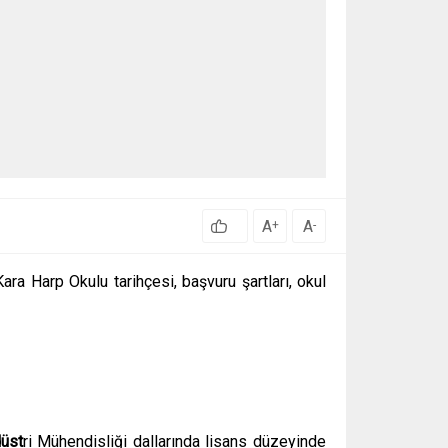
A
A
+
-
ara Harp Okulu tarihçesi, başvuru şartları, okul
düst
ri Mühendisliği dallarında lisans düzeyinde