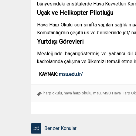
bünyesindeki enstitülerde Hava Kuvvetleri Komu
Uçak ve Helikopter Pilotluğu
Hava Harp Okulu son sınıfta yapılan sağlık mu
Komutanlığı’nın çeşitli üs ve birliklerinde jet/ n
Yurtdışı Görevleri
Mesleğinde başarıgöstermiş ve yabancı dil bi
kadrolarında çalışma ve ülkemizi temsil etme 
KAYNAK:
msu.edu.tr/
harp okulu
hava harp okulu
msü
MSÜ Hava Harp Ok
,
,
,
Benzer Konular