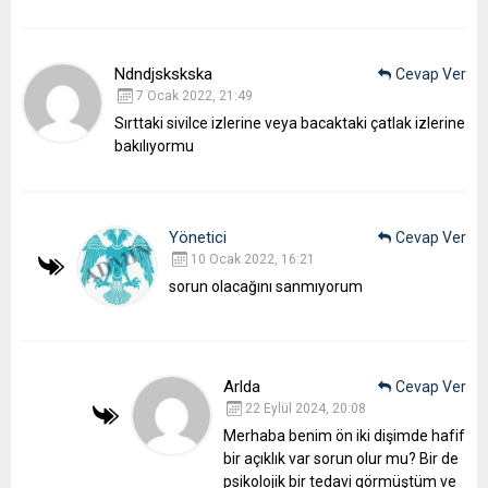
Ndndjskskska
Cevap Ver
7 Ocak 2022, 21:49
Sırttaki sivilce izlerine veya bacaktaki çatlak izlerine
bakılıyormu
Yönetici
Cevap Ver
10 Ocak 2022, 16:21
sorun olacağını sanmıyorum
Arlda
Cevap Ver
22 Eylül 2024, 20:08
Merhaba benim ön iki dişimde hafif
bir açıklık var sorun olur mu? Bir de
psikolojik bir tedavi görmüştüm ve