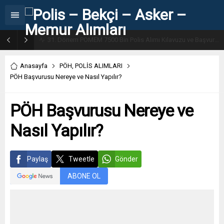
31. Dönem POMEM 7500 Bin Polis Alımı Kılavuzu ve Başvuru Ekranı
Anasayfa
PÖH
,
POLİS ALIMLARI
PÖH Başvurusu Nereye ve Nasıl Yapılır?
PÖH Başvurusu Nereye ve
Nasıl Yapılır?
Paylaş
Tweetle
Gönder
ABONE OL