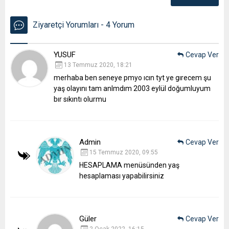
Ziyaretçi Yorumları - 4 Yorum
YUSUF
Cevap Ver
13 Temmuz 2020, 18:21
merhaba ben seneye pmyo ıcın tyt ye gırecem şu
yaş olayını tam anlmdım 2003 eylül doğumluyum
bır sıkıntı olurmu
Admin
Cevap Ver
15 Temmuz 2020, 09:55
HESAPLAMA menüsünden yaş
hesaplaması yapabilirsiniz
Güler
Cevap Ver
2 Ocak 2022, 16:15