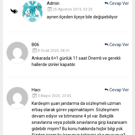
Admin
Cevap Ver
25 Ağustos 2019, 03:25
aynen ilçeden ilçeye bile değişiebiliyor
B06
Cevap Ver
8 Ocak 2020, 08:31
Ankarada 6+1 günlük 11 saat
Önemli ve gerekli
hallerde izinler kapatılır.
Hacı
Cevap Ver
3 Mayıs 2020, 23:05
Kardeşim şuan jandarma da sözleşmeli uzman
erbaş olarak görev yapmaktayım. Sözleşmem
devam ediyor ve bitmesine 4 yıl var. Bekçilik
sınavlarına veya polislik sınavlarına girip kazansam
gidebilir miyim?
Bu konu hakkında hiçbir bilgi yok.
Sizden ricam bu konunun takipçisi olur musunuz?