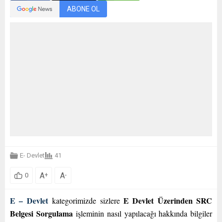
ABONE OL
E- Devlet
41
A
A
+
-
0
E – Devlet
E Devlet Üzerinden SRC
kategorimizde sizlere
Belgesi Sorgulama
işleminin nasıl yapılacağı hakkında bilgiler