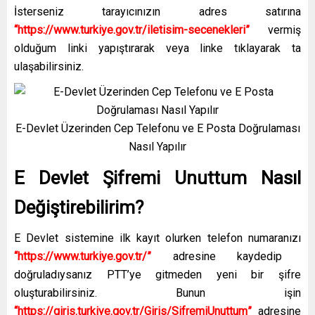
İsterseniz tarayıcınızın adres satırına
“
https://www.turkiye.gov.tr/iletisim-secenekleri
”
vermiş
olduğum linki yapıştırarak veya linke tıklayarak ta
ulaşabilirsiniz.
E-Devlet Üzerinden Cep Telefonu ve E Posta Doğrulaması
Nasıl Yapılır
E Devlet Şifremi Unuttum Nasıl
Değiştirebilirim?
E Devlet sistemine ilk kayıt olurken telefon numaranızı
“
https://www.turkiye.gov.tr/
”
adresine kaydedip
doğruladıysanız PTT’ye gitmeden yeni bir şifre
oluşturabilirsiniz. Bunun işin
“
https://giris.turkiye.gov.tr/Giris/SifremiUnuttum
”
adresine