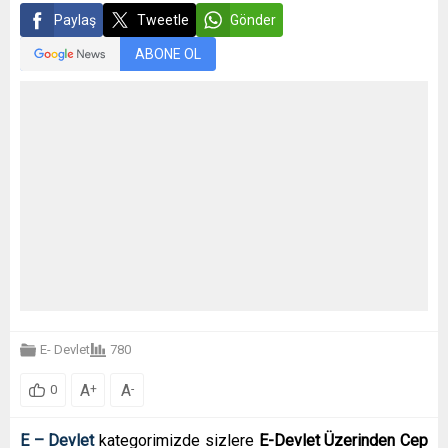
Paylaş
Tweetle
Gönder
ABONE OL
E- Devlet
780
A
A
+
-
0
E – Devlet
kategorimizde sizlere
E-Devlet Üzerinden Cep