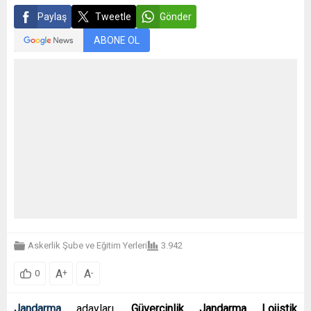
Paylaş
Tweetle
Gönder
ABONE OL
Askerlik Şube ve Eğitim Yerleri
3.942
A
A
+
-
0
Jandarma
adayları,
Güvercinlik Jandarma Lojistik